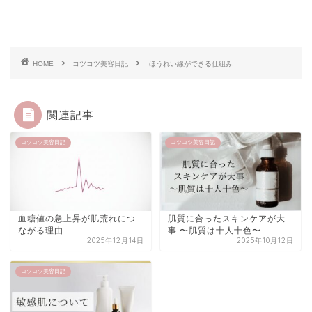
HOME
コツコツ美容日記
ほうれい線ができる仕組み
関連記事
コツコツ美容日記
コツコツ美容日記
血糖値の急上昇が肌荒れにつ
肌質に合ったスキンケアが大
ながる理由
事 〜肌質は十人十色〜
2025年12月14日
2025年10月12日
コツコツ美容日記